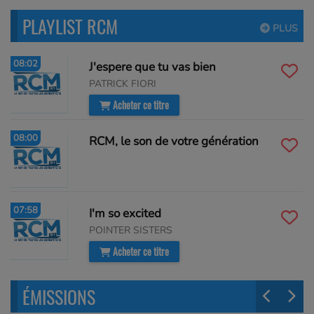
PLAYLIST RCM
PLUS
08:02
J'espere que tu vas bien
PATRICK FIORI
Acheter ce titre
08:00
RCM, le son de votre génération
07:58
I'm so excited
POINTER SISTERS
Acheter ce titre
ÉMISSIONS