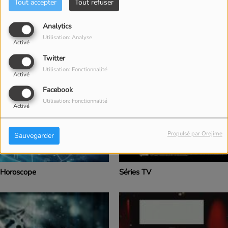
Tout accepter
Tout refuser
Analytics
Actus Livres
Actus people
Utilisation: Analyse
Activé
Twitter
Utilisation: Fonctionnalité
Activé
Facebook
Utilisation: Fonctionnalité
Activé
Propulsé par Orejime
Sauvegarder
Horoscope
Séries TV