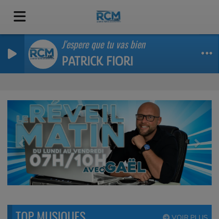
J'espere que tu vas bien
PATRICK FIORI
Previous
Next
TOP MUSIQUES
VOIR PLUS