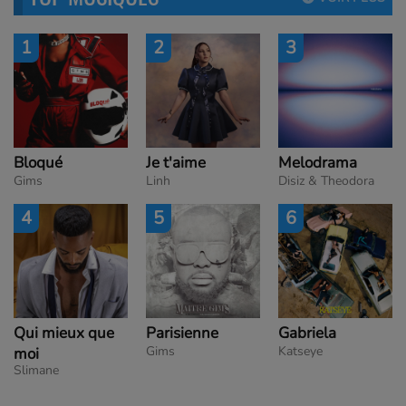
1
2
3
Bloqué
Je t'aime
Melodrama
Gims
Linh
Disiz & Theodora
4
5
6
Qui mieux que
Parisienne
Gabriela
Gims
Katseye
moi
Slimane