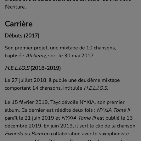
l'écriture.
Carrière
Débuts (2017)
Son premier projet, une mixtape de 10 chansons,
baptisée
Alchemy
, sort le
30 mai 2017
.
H.E.L.I.O.S
(2018-2019)
Le
27 juillet 2018
, il publie une deuxième mixtape
comportant 14 chansons, intitulée
H.E.L.I.O.S
.
Le
15 février 2019
, Tayc dévoile NYXIA, son premier
album. Ce dernier est réédité deux fois :
NYXIA Tome II
paraît le
21 juin 2019
et
NYXIA Tome III
est publié le
13
décembre 2019
. En
juin 2019
, il sort le clip de la chanson
Ewondo ou Bami
en collaboration avec le saxophoniste