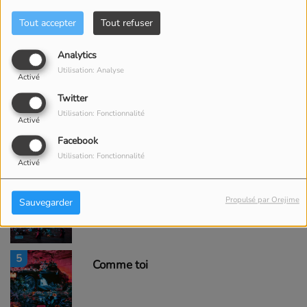
Tout accepter
Tout refuser
2
Analytics
D O D O
Utilisation: Analyse
Activé
Twitter
Utilisation: Fonctionnalité
3
Activé
Le temps
Facebook
Utilisation: Fonctionnalité
Activé
4
P A S C O M M E Ç A
Propulsé par Orejime
Sauvegarder
5
Comme toi