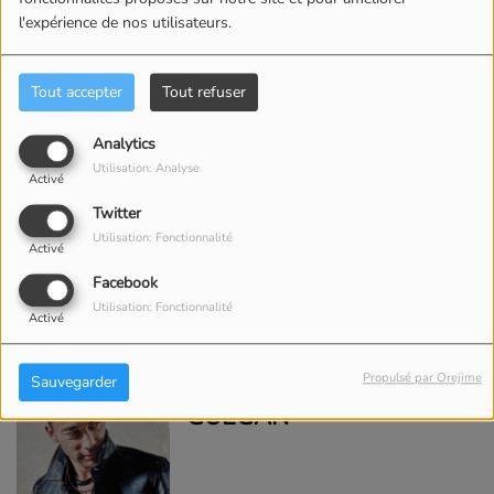
l'expérience de nos utilisateurs.
Tout accepter
Tout refuser
Analytics
Utilisation: Analyse
GIMS
Activé
Twitter
Utilisation: Fonctionnalité
Activé
Facebook
Utilisation: Fonctionnalité
Activé
JEAN BAPTISTE
Propulsé par Orejime
Sauvegarder
GUÉGAN