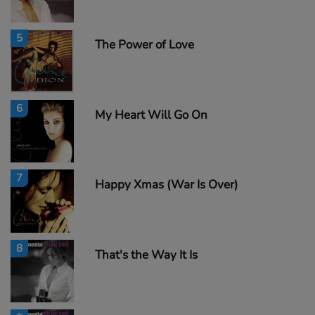
5
The Power of Love
6
My Heart Will Go On
7
Happy Xmas (War Is Over)
8
That's the Way It Is