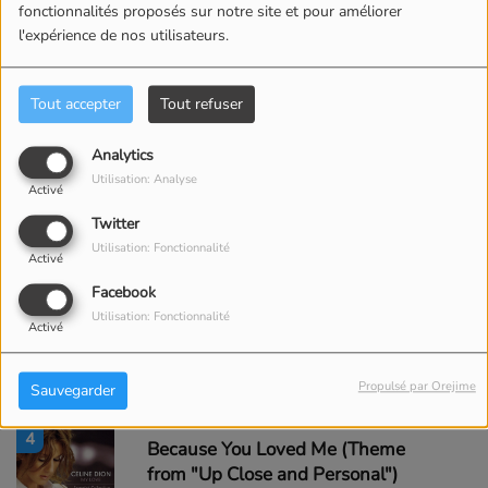
fonctionnalités proposés sur notre site et pour améliorer
l'expérience de nos utilisateurs.
Top Titres
Tout accepter
Tout refuser
1
My Heart Will Go On - Love
Theme From "Titanic"
Analytics
Utilisation: Analyse
Activé
2
Twitter
It's All Coming Back to Me Now
Utilisation: Fonctionnalité
Activé
Facebook
Utilisation: Fonctionnalité
3
Activé
All by Myself
Propulsé par Orejime
Sauvegarder
4
Because You Loved Me (Theme
from "Up Close and Personal")