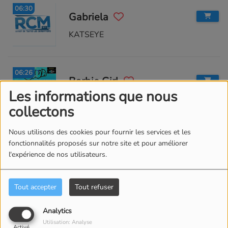
06:30
Gabriela
KATSEYE
06:26
Barbie Girl
Les informations que nous
Aqua
collectons
Nous utilisons des cookies pour fournir les services et les
06:22
Le braquage des sentiments
fonctionnalités proposés sur notre site et pour améliorer
l'expérience de nos utilisateurs.
FLORENT PAGNY
Tout accepter
Tout refuser
06:18
Johnny Johnny come home
Analytics
Utilisation: Analyse
AVALANCHE
Activé