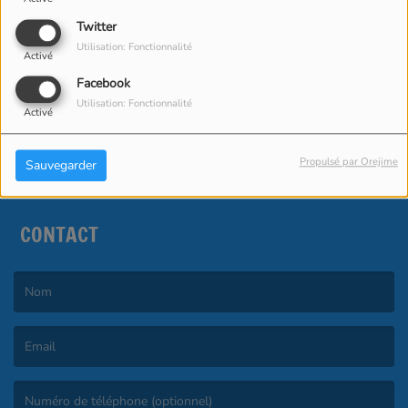
Twitter
Utilisation: Fonctionnalité
Activé
06:16
What's love got to do
Facebook
Utilisation: Fonctionnalité
TINA TURNER
Activé
Propulsé par Orejime
Sauvegarder
CONTACT
(Le nom est obligatoire. )
(L’email est obligatoire. )