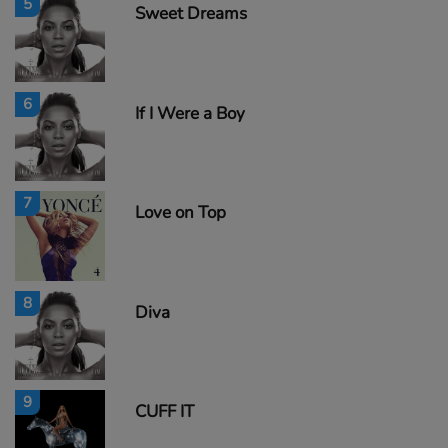
5
Sweet Dreams
6
If I Were a Boy
7
Love on Top
8
Diva
9
CUFF IT