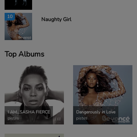
10
Naughty Girl
Top Albums
I AM...SASHA FIERCE
Dangerously in Love
pistes
pistes