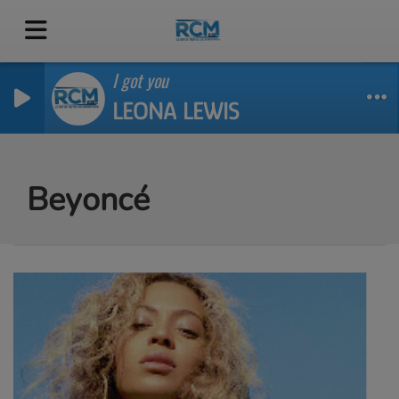
I got you
LEONA LEWIS
Beyoncé