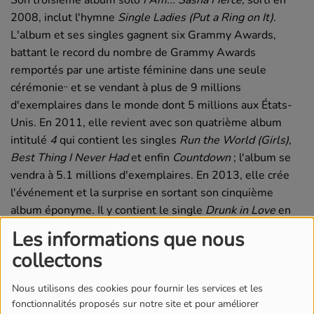
Son troisième album solo
I Am... Sasha Fierce
, sorti en
2008, inclut l'hymne
Single Ladies (Put a Ring on It)
.
L'album et ses singles gagnent six Grammy Awards,
battant le record du nombre de Grammy Awards
remportés par une artiste féminine dans une seule
,
,
cérémonie
et se vendant à plus de 9 millions
d'exemplaires dans le monde dont 5 millions aux États-
Unis. En 2011, elle revient avec son quatrième album
intitulé
4
qui contient les singles
Run the World (Girls)
,
Best Thing I Never Had
et enfin
Countdown
; l'album se
vendra à 5.1 millions d'exemplaires. En 2013, elle crée
l'événement et la surprise en sortant son cinquième
album éponyme. Il y contient le single
Drunk in Love
en
collaboration avec Jay Z.
Les informations que nous
collectons
LIRE LA SUITE
Nous utilisons des cookies pour fournir les services et les
fonctionnalités proposés sur notre site et pour améliorer