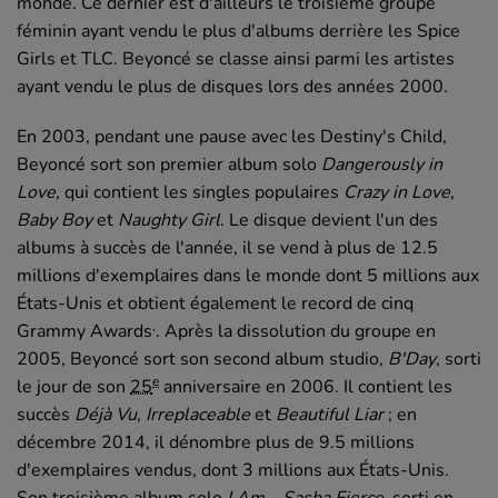
monde. Ce dernier est d'ailleurs le troisième groupe
féminin ayant vendu le plus d'albums derrière les Spice
Girls et TLC. Beyoncé se classe ainsi parmi les artistes
ayant vendu le plus de disques lors des années 2000.
En 2003, pendant une pause avec les Destiny's Child,
Beyoncé sort son premier album solo
Dangerously in
Love
, qui contient les singles populaires
Crazy in Love
,
Baby Boy
et
Naughty Girl
. Le disque devient l'un des
albums à succès de l'année, il se vend à plus de 12.5
millions d'exemplaires dans le monde dont 5 millions aux
États-Unis et obtient également le record de cinq
,
Grammy Awards
. Après la dissolution du groupe en
2005, Beyoncé sort son second album studio,
B'Day
, sorti
e
le jour de son
25
anniversaire en 2006. Il contient les
succès
Déjà Vu
,
Irreplaceable
et
Beautiful Liar
; en
décembre 2014, il dénombre plus de 9.5 millions
d'exemplaires vendus, dont 3 millions aux États-Unis.