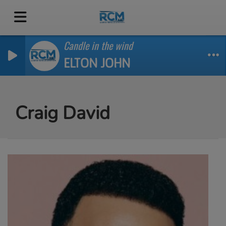
Candle in the wind
ELTON JOHN
Craig David