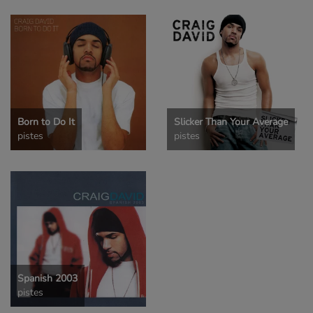
Born to Do It
Slicker Than Your Average
pistes
pistes
Spanish 2003
pistes