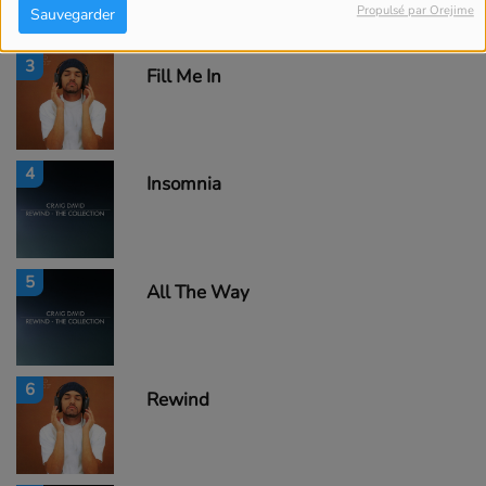
Propulsé par Orejime
Sauvegarder
3
Fill Me In
4
Insomnia
5
All The Way
6
Rewind