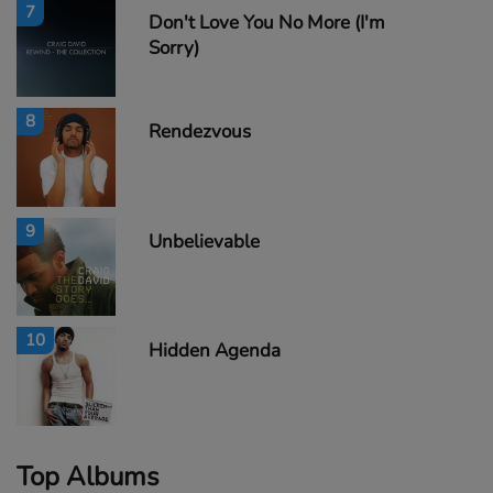
7
Don't Love You No More (I'm
Sorry)
8
Rendezvous
9
Unbelievable
10
Hidden Agenda
Top Albums