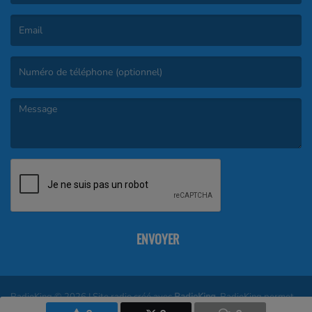
(Le nom est obligatoire. )
(L’email est obligatoire. )
(Le message est obligatoire. )
ENVOYER
RadioKing © 2026 | Site radio créé avec
RadioKing
. RadioKing permet