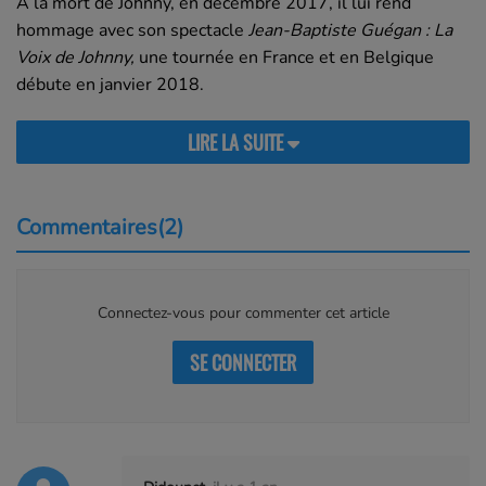
À la mort de Johnny, en
décembre 2017
, il lui rend
hommage avec son spectacle
Jean-Baptiste Guégan : La
Voix de Johnny,
une tournée en France et en Belgique
débute en
janvier 2018
.
LIRE LA SUITE
Commentaires(2)
Connectez-vous pour commenter cet article
SE CONNECTER