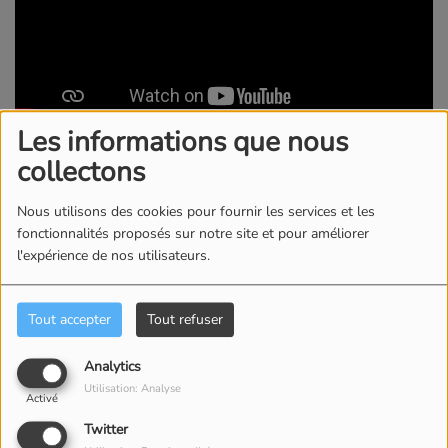
Les informations que nous
27 JUIN 2025
collectons
François and The Atlas Mountains était en concert à Lille,
Nous utilisons des cookies pour fournir les services et les
et Jade est partie à sa rencontre pour une interview
fonctionnalités proposés sur notre site et pour améliorer
découverte !
l'expérience de nos utilisateurs.
Commentaires(0)
Tout accepter
Tout refuser
Analytics
Connectez-vous pour commenter cet article
Utilisation: Analyse
Activé
SE CONNECTER
Twitter