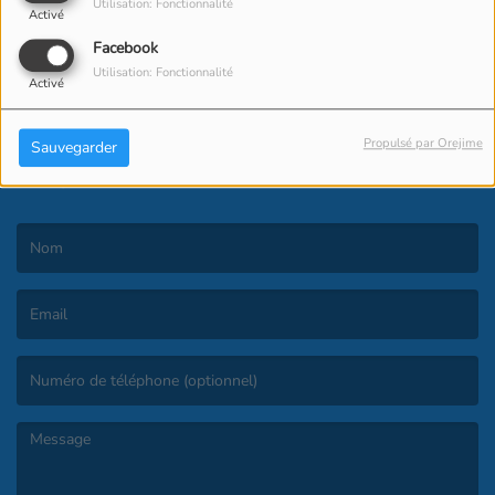
Utilisation: Fonctionnalité
Activé
Facebook
Utilisation: Fonctionnalité
Activé
Propulsé par Orejime
Sauvegarder
CONTACT
(Le nom est obligatoire. )
(L’email est obligatoire. )