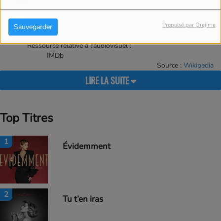
Last.fm
MusicBrainz
Propulsé par Orejime
Rate Your Music
Sauvegarder
SoundCloud
Ressource relative à l'audiovisuel
:
IMDb
Source :
Wikipedia
LIRE LA SUITE
Top Titres
1
Évidemment
2
Tu t’en iras