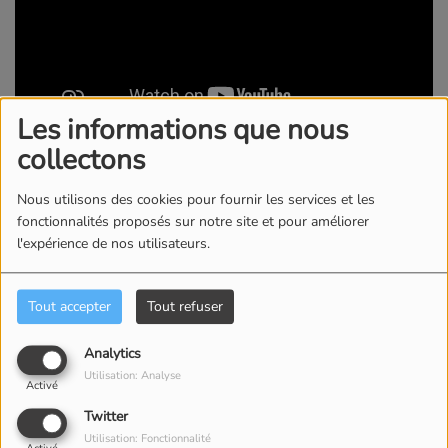
Les informations que nous
collectons
18 AVRIL 2024
Superbe réussite pour notre repas de printemps ! rendez-
Nous utilisons des cookies pour fournir les services et les
vous l année prochaine .
fonctionnalités proposés sur notre site et pour améliorer
l'expérience de nos utilisateurs.
Commentaires(0)
Tout accepter
Tout refuser
Analytics
Connectez-vous pour commenter cet article
Utilisation: Analyse
Activé
SE CONNECTER
Twitter
Utilisation: Fonctionnalité