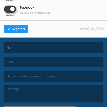
Activé
Facebook
Utilisation: Fonctionnalité
Activé
Propulsé par Orejime
Sauvegarder
CONTACT
(Le nom est obligatoire. )
(L’email est obligatoire. )
(Le message est obligatoire. )