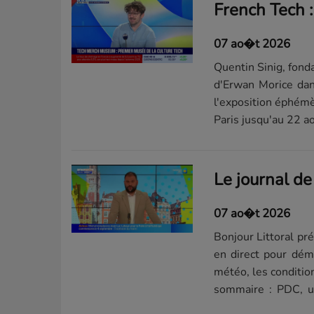
07 ao�t 2026
Quentin Sinig, fonda
d'Erwan Morice dan
l'exposition éphémèr
Paris jusqu'au 22 a
Le journal d
07 ao�t 2026
Bonjour Littoral pré
en direct pour déma
météo, les condition
sommaire : PDC, u
nos...