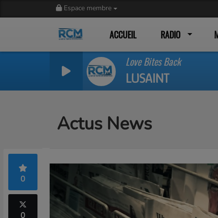
Espace membre
ACCUEIL
RADIO
Love Bites Back
LUSAINT
Actus News
0
0