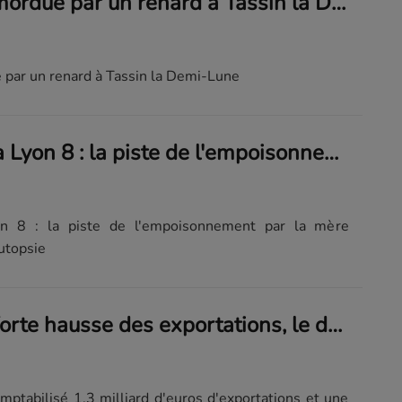
Une femme mordue par un renard à Tassin la Demi-Lune
ar un renard à Tassin la Demi-Lune
Enfant mort à Lyon 8 : la piste de l'empoisonnement par la mère privilégiée après l'autopsie
on 8 : la piste de l'empoisonnement par la mère
autopsie
Grâce à une forte hausse des exportations, le déficit commercial français s'est réduit de 1,9 milliard d'euros en juin
ptabilisé 1,3 milliard d'euros d'exportations et une