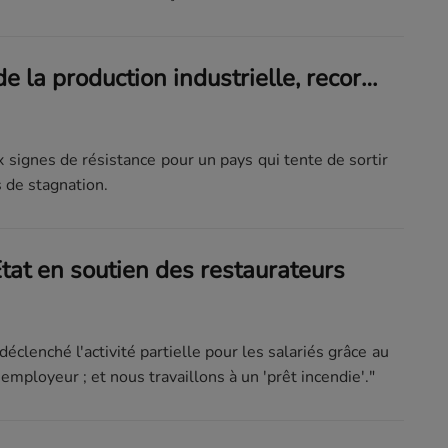
Progression de la production industrielle, record d'exportations: l'Allemagne retrouve le sourire en juin
x signes de résistance pour un pays qui tente de sortir
 de stagnation.
'Etat en soutien des restaurateurs
 a déclenché l'activité partielle pour les salariés grâce au
'employeur ; et nous travaillons à un 'prêt incendie'."