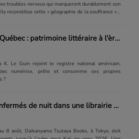
 des troubles nerveux qui marqueront durablement son
illy reconstitue cette « géographie de la souffrance » à
Le Guin et le Québec : patrimoine littéraire à l'ère numérique
 K. Le Guin rejoint le registre national américain.
ec numérise, prête et consomme ses propres
s ?
70 lecteurs enfermés de nuit dans une librairie de Tokyo, avec des fantômes
au 8 août, Daikanyama Tsutaya Books, à Tokyo, doit
icipants jusqu’à l’aube pour Kaii na yoru 2026. Une