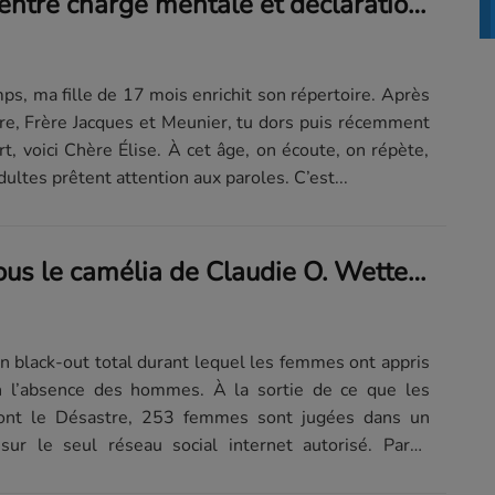
Chère Élise : entre charge mentale et déclaration d'amour, l'art de réparer un seau
s, ma fille de 17 mois enrichit son répertoire. Après
avire, Frère Jacques et Meunier, tu dors puis récemment
, voici Chère Élise. À cet âge, on écoute, on répète,
ultes prêtent attention aux paroles. C’est...
Ce qui dort sous le camélia de Claudie O. Wetterwald : la cité des femmes
n black-out total durant lequel les femmes ont appris
n l’absence des hommes. À la sortie de ce que les
eront le Désastre, 253 femmes sont jugées dans un
sur le seul réseau social internet autorisé. Parmi