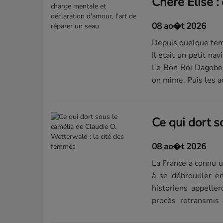
08 ao�t 2026
Depuis quelque temp
Il était un petit n
Le Bon Roi Dagobert
on mime. Puis les ad
08 ao�t 2026
La France a connu u
à se débrouiller e
historiens appell
procès retransmis 
elles,...