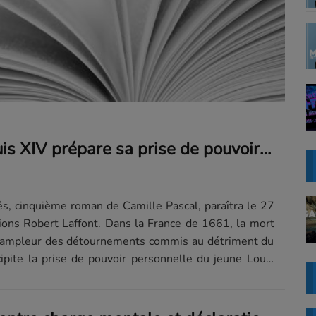
À 22 ans, Louis XIV prépare sa prise de pouvoir dans le plus grand secret
s, cinquième roman de Camille Pascal, paraîtra le 27
ions Robert Laffont. Dans la France de 1661, la mort
l’ampleur des détournements commis au détriment du
cipite la prise de pouvoir personnelle du jeune Louis