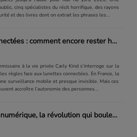
public, cinq spécialistes du récit horrifique, des rayons
rité et des livres dont on extrait les phrases les...
Lunettes connectées : comment encore rester hors champ ?
mmissaire à la vie privée Carly Kind s’interroge sur la
les règles face aux lunettes connectées. En France, la
ne surveillance mobile et presque invisible. Mais ces
vent accroître l’autonomie des personnes...
Du papier au numérique, la révolution qui bouleverse le manga japonais