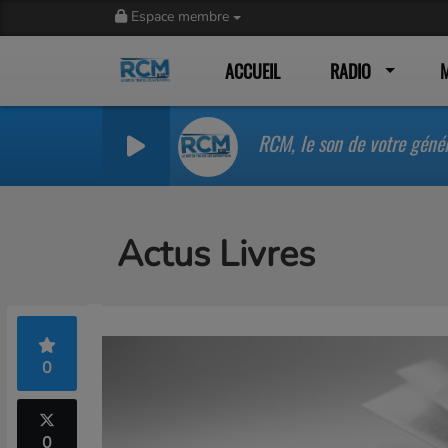
Espace membre
ACCUEIL
RADIO
RCM, le son de votre géné
Actus Livres
0
0