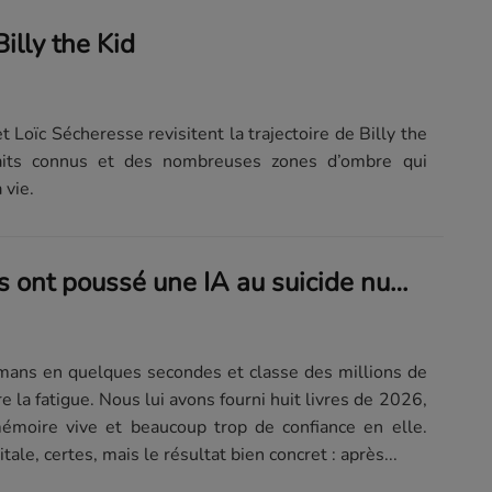
illy the Kid
 Loïc Sécheresse revisitent la trajectoire de Billy the
faits connus et des nombreuses zones d’ombre qui
 vie.
Ces huit livres ont poussé une IA au suicide numérique (et la réincarnation)
mans en quelques secondes et classe des millions de
e la fatigue. Nous lui avons fourni huit livres de 2026,
moire vive et beaucoup trop de confiance en elle.
tale, certes, mais le résultat bien concret : après...