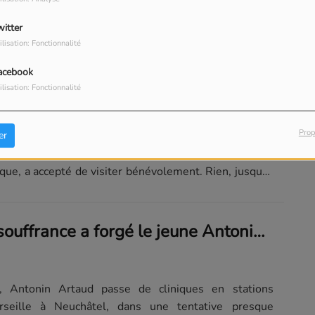
La librairie n’est plus seulement un magasin....
witter
ilisation: Fonctionnalité
l’inexplicable au bout du couloir
acebook
ilisation: Fonctionnalité
une porte pour dérégler une vie. Celle de la chambre 28
Prop
er
, patient d’un service psychiatrique, ancien détenu,
tique que Jack, directeur de bibliothèque et
que, a accepté de visiter bénévolement. Rien, jusque-
Comment la souffrance a forgé le jeune Antonin Artaud
Antonin Artaud passe de cliniques en stations
rseille à Neuchâtel, dans une tentative presque