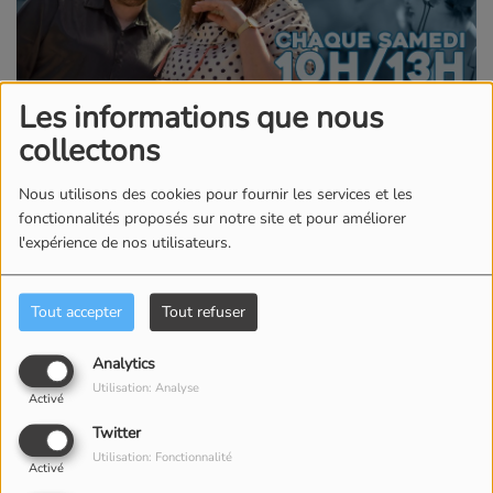
Les informations que nous
Écouter le podcast
Télécharger le podcast
collectons
MATIN WEEKEND PARTIE 2
Nous utilisons des cookies pour fournir les services et les
fonctionnalités proposés sur notre site et pour améliorer
l'expérience de nos utilisateurs.
Commentaires(0)
Tout accepter
Tout refuser
Connectez-vous pour commenter cet article
Analytics
Utilisation: Analyse
SE CONNECTER
Activé
Twitter
Utilisation: Fonctionnalité
Activé