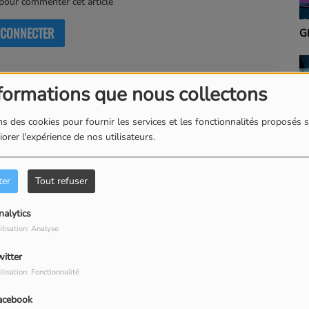
our commenter cet article
 CONNECTER
GÉNÉRATION 90
N
1
formations que nous collectons
s des cookies pour fournir les services et les fonctionnalités proposés s
orer l'expérience de nos utilisateurs.
TOP 30 RCM
G
ter
Tout refuser
nalytics
ilisation: Analyse
witter
ilisation: Fonctionnalité
acebook