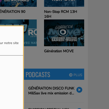
on-Stop RCM 13H
DISCO SOUL
6H
ur notre site
énération MOVE
Samedi FUNKY
DERNIERS PODCASTS
PLUS
GÉNÉRATION DISCO FUNK
MiliSax live mix emission du
26/02/25 20h à 21h