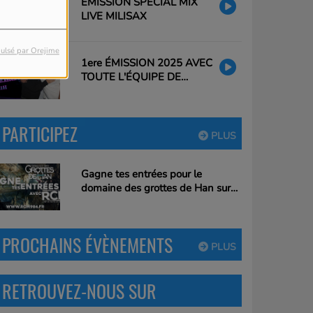
EMISSION SPECIAL MIX
LIVE MILISAX
ulsé par Orejime
1ere ÉMISSION 2025 AVEC
TOUTE L'ÉQUIPE DE
CLAUDIO
PARTICIPEZ
PLUS
Gagne tes entrées pour le
domaine des grottes de Han sur
RCM !
PROCHAINS ÉVÈNEMENTS
PLUS
RETROUVEZ-NOUS SUR