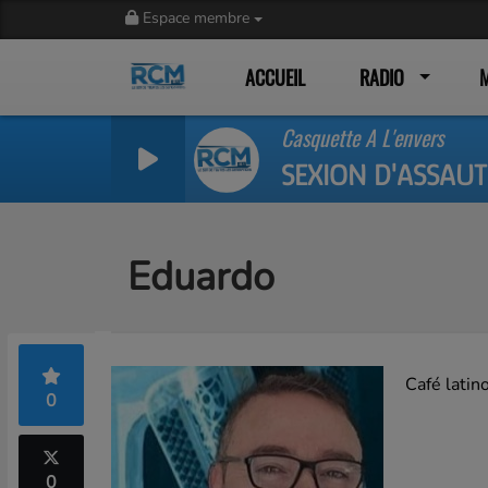
Espace membre
ACCUEIL
RADIO
Casquette A L'envers
SEXION D'ASSAUT
Eduardo
Café latin
0
0