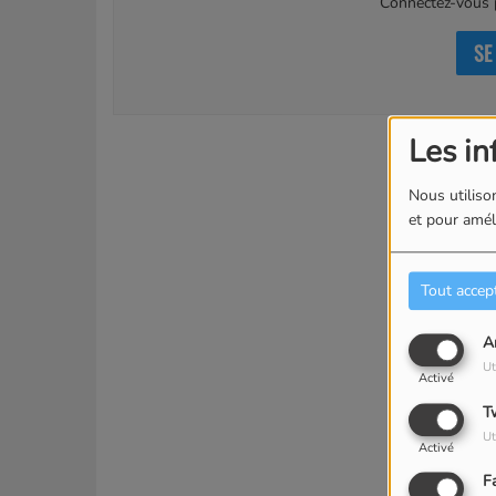
Connectez-vous p
SE
Les in
Nous utilison
et pour améli
Tout accep
A
Ut
Activé
T
Ut
Activé
F