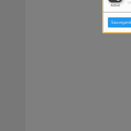
Ut
Activé
Sauvegard