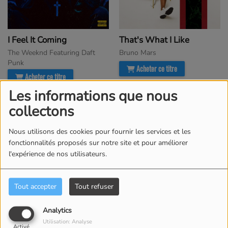
I Feel It Coming
That's What I Like
The Weeknd Featuring Daft
Bruno Mars
Punk
Acheter ce titre
Acheter ce titre
Les informations que nous
collectons
Nous utilisons des cookies pour fournir les services et les
fonctionnalités proposés sur notre site et pour améliorer
l'expérience de nos utilisateurs.
Tout accepter
Tout refuser
Analytics
Shape Of You
Unconditionally
Utilisation: Analyse
Activé