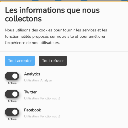
Les informations que nous
collectons
Nous utilisons des cookies pour fournir les services et les
fonctionnalités proposés sur notre site et pour améliorer
l'expérience de nos utilisateurs.
Oups, vous avez
rencontré une erreur.
Tout accepter
Tout refuser
Il semble que la page que vous recherchez n’existe
Analytics
plus.
Utilisation: Analyse
Activé
Twitter
Utilisation: Fonctionnalité
Activé
Facebook
CONTACT
Utilisation: Fonctionnalité
Activé