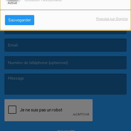
Utilisation: Fonctionnalité
Activé
CONTACT
Propulsé par Orejime
Sauvegarder
(Le nom est obligatoire. )
(L’email est obligatoire. )
(Le message est obligatoire. )