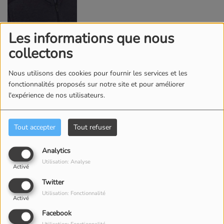
Les informations que nous
24 MARS 2024
collectons
De la Bacchata, Du Merengue, De la Salsa et le meilleur des sons de 
Nous utilisons des cookies pour fournir les services et les
fonctionnalités proposés sur notre site et pour améliorer
Commentaires(0)
l'expérience de nos utilisateurs.
Connectez-vous pour commenter cet article
Tout accepter
Tout refuser
SE CONNECTER
Analytics
Utilisation: Analyse
Activé
Twitter
Utilisation: Fonctionnalité
Activé
Facebook