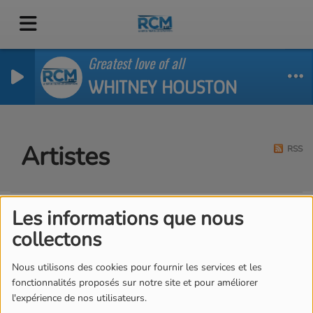
Greatest love of all
WHITNEY HOUSTON
Artistes
RSS
Les informations que nous
Tous
0-9
A
B
C
D
E
F
G
H
I
J
collectons
K
L
M
N
O
P
Q
R
S
T
U
V
W
X
Y
Z
Nous utilisons des cookies pour fournir les services et les
fonctionnalités proposés sur notre site et pour améliorer
l'expérience de nos utilisateurs.