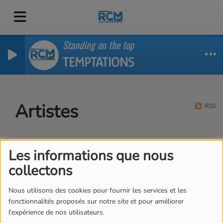
Standing on the top
TEMPTATIONS
Artistes
RSS
Les informations que nous
Tous
0-9
A
B
C
D
E
F
G
H
I
J
collectons
K
L
M
N
O
P
Q
R
S
T
U
V
W
X
Y
Z
Nous utilisons des cookies pour fournir les services et les
fonctionnalités proposés sur notre site et pour améliorer
l'expérience de nos utilisateurs.