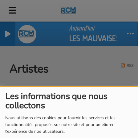
Aujourd'hui
LES MAUVAISES LAN
Artistes
RSS
Les informations que nous
Tous
0-9
A
B
C
D
E
F
G
H
I
J
collectons
K
L
M
N
O
P
Q
R
S
T
U
V
W
X
Y
Z
Nous utilisons des cookies pour fournir les services et les
fonctionnalités proposés sur notre site et pour améliorer
l'expérience de nos utilisateurs.