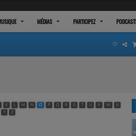
MUSIQUE
MÉDIAS
PARTICIPEZ
PODCAST
K
L
M
N
O
P
Q
R
S
T
U
V
W
X
Y
Z