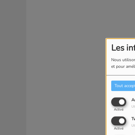
Les in
Nous utilison
et pour améli
Tout accep
A
Ut
Activé
T
Ut
Activé