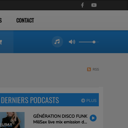
S
CONTACT
RSS
DERNIERS PODCASTS
PLUS
GÉNÉRATION DISCO FUNK
MiliSax live mix emission du
26/02/25 20h à 21h