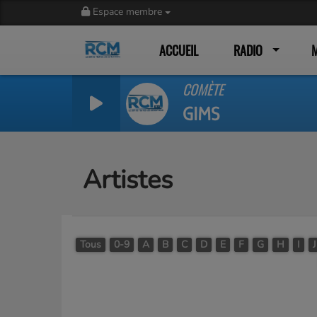
Espace membre
ACCUEIL
RADIO
COMÈTE
GIMS
Artistes
Tous
0-9
A
B
C
D
E
F
G
H
I
J