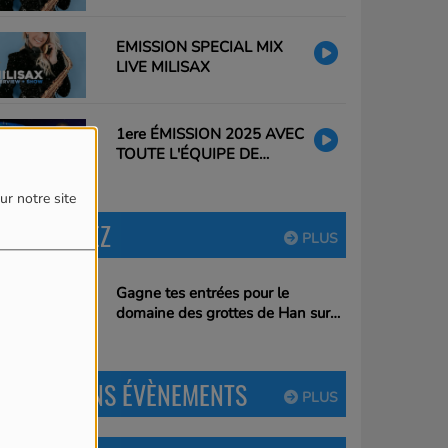
EMISSION SPECIAL MIX
LIVE MILISAX
1ere ÉMISSION 2025 AVEC
TOUTE L'ÉQUIPE DE
CLAUDIO
ur notre site
PARTICIPEZ
PLUS
Gagne tes entrées pour le
domaine des grottes de Han sur
RCM !
PROCHAINS ÉVÈNEMENTS
PLUS