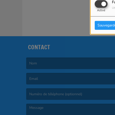
F
Ut
Activé
Sauvegard
CONTACT
(Le nom est obligatoire. )
(L’email est obligatoire. )