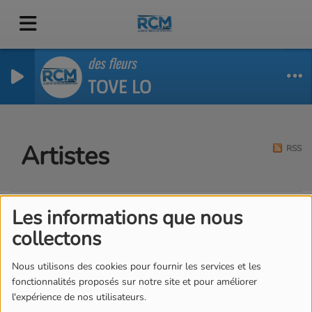
des fleurs
TOVE LO
Artistes
RSS
Les informations que nous
Tous
0-9
A
B
C
D
E
F
G
H
I
J
collectons
K
L
M
N
O
P
Q
R
S
T
U
V
W
X
Y
Z
Nous utilisons des cookies pour fournir les services et les
fonctionnalités proposés sur notre site et pour améliorer
l'expérience de nos utilisateurs.