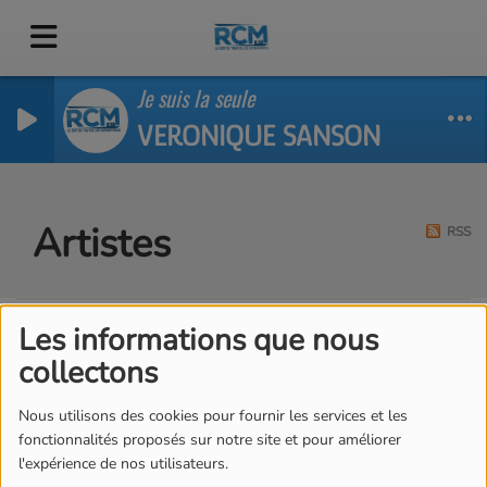
Je suis la seule
VERONIQUE SANSON
Artistes
RSS
Les informations que nous
Tous
0-9
A
B
C
D
E
F
G
H
I
J
collectons
K
L
M
N
O
P
Q
R
S
T
U
V
W
X
Y
Z
Nous utilisons des cookies pour fournir les services et les
fonctionnalités proposés sur notre site et pour améliorer
l'expérience de nos utilisateurs.