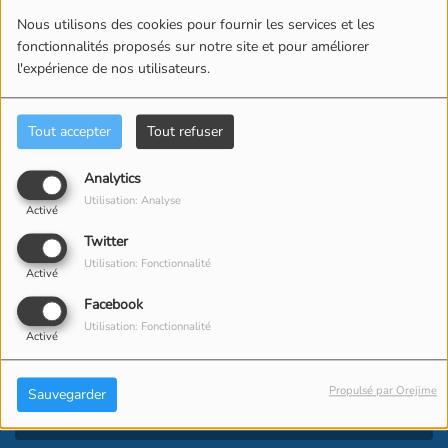
Nous utilisons des cookies pour fournir les services et les
fonctionnalités proposés sur notre site et pour améliorer
l'expérience de nos utilisateurs.
Tout accepter
Tout refuser
Analytics
Utilisation: Analyse
Activé
CONTACT
Twitter
Utilisation: Fonctionnalité
Activé
Facebook
Utilisation: Fonctionnalité
(Le nom est obligatoire. )
Activé
(L’email est obligatoire. )
Propulsé par Orejime
Sauvegarder