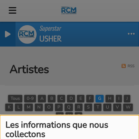
Superstar
USHER
Artistes
RSS
Tous
0-9
A
B
C
D
E
F
G
H
I
J
K
L
M
N
O
P
Q
R
S
T
U
V
W
X
Y
Z
Les informations que nous
collectons
GIMS