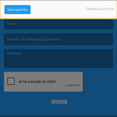
Propulsé par Orejime
Sauvegarder
(Le nom est obligatoire. )
(L’email est obligatoire. )
(Le message est obligatoire. )
ENVOYER