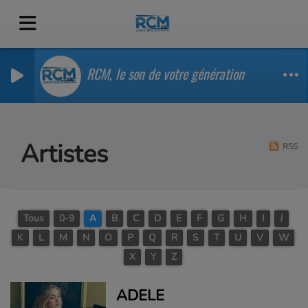
RCM, le son de votre génération
Artistes
RSS
Tous
0-9
A
B
C
D
E
F
G
H
I
J
K
L
M
N
O
P
Q
R
S
T
U
V
W
X
Y
Z
ADELE